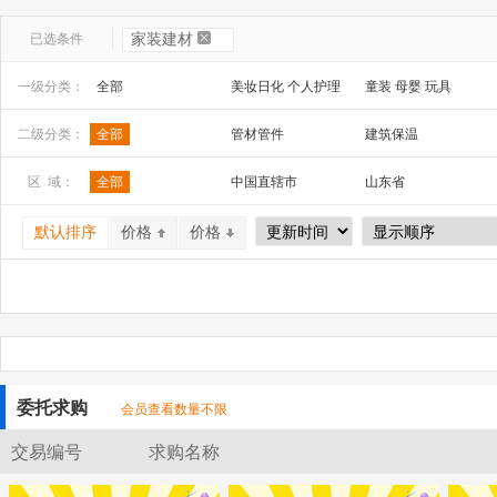
已选条件
家装建材
一级分类：
全部
美妆日化 个人护理
童装 母婴 玩具
文教办公
数码 家电 电子元器件
家居百货 工艺品
二级分类：
全部
管材管件
建筑保温
安全防护 五金工具
家装建材
机床 机械及行业设备
区 域：
全部
中国直辖市
山东省
山西省
内蒙古
河南省
默认排序
价格
价格
广西
辽宁省
吉林省
宁夏
四川省
贵州省
交易双方请严格遵守平台的规则，不要发布平台禁止的言论和不良信息
委托求购
会员查看数量不限
交易编号
求购名称