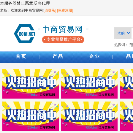
本服务器禁止恶意反向代理！
老板，欢迎来到中商贸易网!
[请登录]
[免费注册]
热搜词：
翔
|
|
|
首 页
产 品
企 业
品 