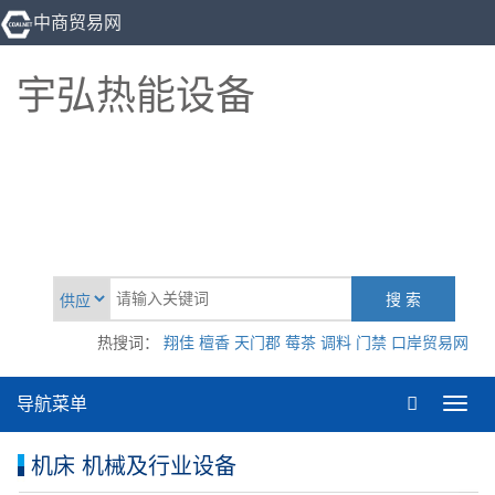
中商贸易网
宇弘热能设备
热搜词：
翔佳
檀香
天门郡
莓茶
调料
门禁
口岸贸易网
导航菜单
Toggl
navig
机床 机械及行业设备