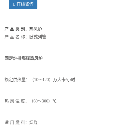
在线咨询
产 品 类 别：热风炉
产 品 名 称：
卧式列管
固定炉排燃煤热风炉
额定供热量：（10～120）万大卡/小时
热 风 温 度：（60～300）℃
适 用 燃 料：烟煤