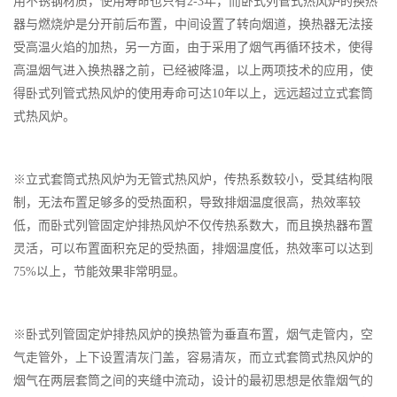
用不锈钢材质，使用寿命也只有2-3年，而卧式列管式热风炉的换热
器与燃烧炉是分开前后布置，中间设置了转向烟道，换热器无法接
受高温火焰的加热，另一方面，由于采用了烟气再循环技术，使得
高温烟气进入换热器之前，已经被降温，以上两项技术的应用，使
得卧式列管式热风炉的使用寿命可达10年以上，远远超过立式套筒
式热风炉。
※立式套筒式热风炉为无管式热风炉，传热系数较小，受其结构限
制，无法布置足够多的受热面积，导致排烟温度很高，热效率较
低，而卧式列管固定炉排热风炉不仅传热系数大，而且换热器布置
灵活，可以布置面积充足的受热面，排烟温度低，热效率可以达到
75%以上，节能效果非常明显。
※卧式列管固定炉排热风炉的换热管为垂直布置，烟气走管内，空
气走管外，上下设置清灰门盖，容易清灰，而立式套筒式热风炉的
烟气在两层套筒之间的夹缝中流动，设计的最初思想是依靠烟气的