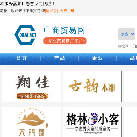
本服务器禁止恶意反向代理！
老板，欢迎来到中商贸易网!
[请登录]
[免费注册]
热搜词：
翔
|
|
|
首 页
产 品
企 业
品 