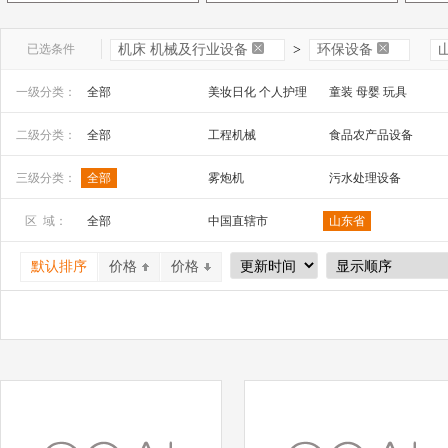
已选条件
机床 机械及行业设备
>
环保设备
一级分类：
全部
美妆日化 个人护理
童装 母婴 玩具
文教办公
数码 家电 电子元器件
家居百货 工艺品
二级分类：
全部
工程机械
食品农产品设备
安全防护 五金工具
家装建材
机床 机械及行业设备
通用机械
三级分类：
全部
雾炮机
污水处理设备
区 域：
全部
中国直辖市
山东省
山西省
内蒙古
河南省
默认排序
价格
价格
广西
辽宁省
吉林省
宁夏
四川省
贵州省