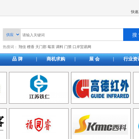
快速
热搜词：
翔佳
檀香
天门郡
莓茶
调料
门禁
口岸贸易网
|
|
|
品 牌
商机求购
展 会
行业资