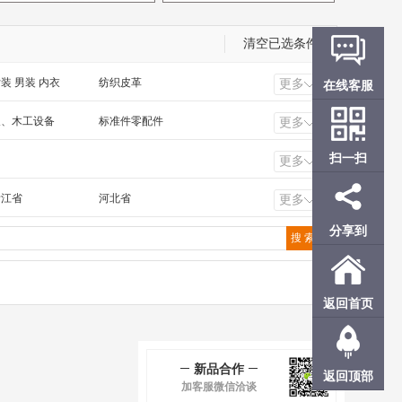
清空已选条件
在线客服
装 男装 内衣
纺织皮革
更多
工电气 照明工业
橡塑 化工 冶金 钢材
农、木工设备
标准件零配件
更多
扫一扫
更多
浙江省
河北省
更多
福建省
广东省
分享到
甘肃省
青海省
香港
澳门
返回首页
新品合作
返回顶部
加客服微信洽谈