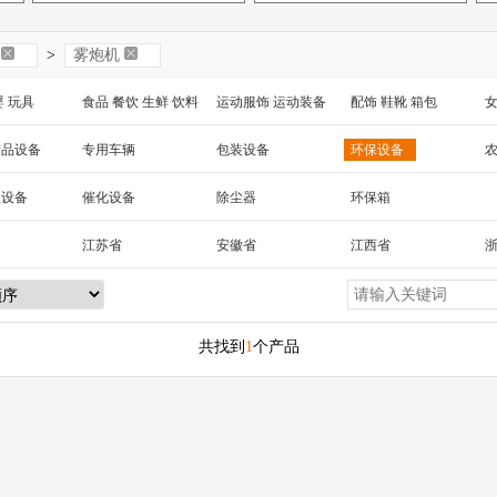
>
雾炮机
婴 玩具
食品 餐饮 生鲜 饮料
运动服饰 运动装备
配饰 鞋靴 箱包
女
 工艺品
汽车用品
包装 印刷
家纺家饰 宠物 园艺
电
产品设备
专用车辆
包装设备
环保设备
械及行业设备
理设备
催化设备
除尘器
环保箱
江苏省
安徽省
江西省
湖北省
湖南省
海南省
黑龙江省
新疆
陕西省
云南省
西藏
台湾省
共找到
1
个产品