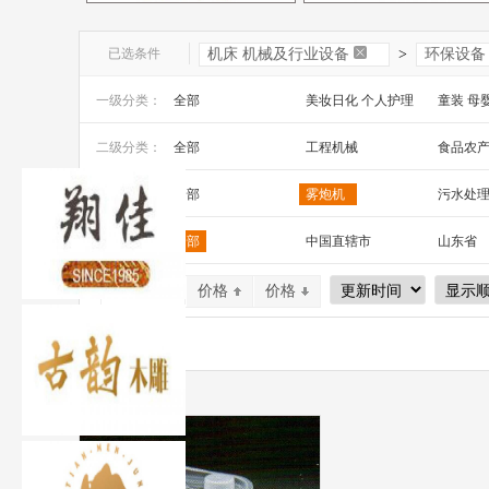
已选条件
机床 机械及行业设备
>
环保设备
一级分类：
全部
美妆日化 个人护理
童装 母
文教办公
数码 家电 电子元器件
家居百货
二级分类：
全部
工程机械
食品农
安全防护 五金工具
家装建材
机床 机
通用机械
三级分类：
全部
雾炮机
污水处
区 域：
全部
中国直辖市
山东省
山西省
内蒙古
河南省
默认排序
价格
价格
广西
辽宁省
吉林省
宁夏
四川省
贵州省