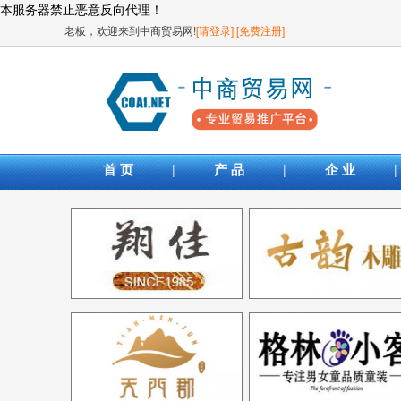
本服务器禁止恶意反向代理！
老板，欢迎来到中商贸易网!
[请登录]
[免费注册]
|
|
|
首 页
产 品
企 业