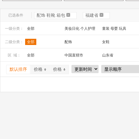
已选条件
配饰 鞋靴 箱包
福建省
一级分类：
全部
美妆日化 个人护理
童装 母婴 玩具
文教办公
数码 家电 电子元器件
家居百货 工艺品
二级分类：
全部
配饰
女鞋
安全防护 五金工具
家装建材
机床 机械及行业设备
区 域：
全部
中国直辖市
山东省
山西省
内蒙古
河南省
默认排序
价格
价格
广西
辽宁省
吉林省
宁夏
四川省
贵州省