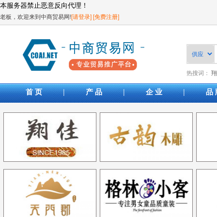
本服务器禁止恶意反向代理！
老板，欢迎来到中商贸易网!
[请登录]
[免费注册]
热搜词：
翔
|
|
|
首 页
产 品
企 业
品 