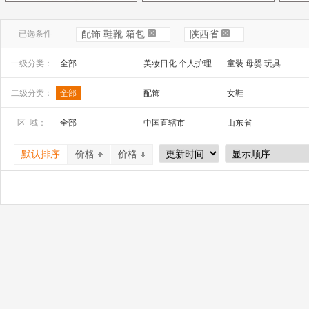
已选条件
配饰 鞋靴 箱包
陕西省
一级分类：
全部
美妆日化 个人护理
童装 母婴 玩具
文教办公
数码 家电 电子元器件
家居百货 工艺品
二级分类：
全部
配饰
女鞋
安全防护 五金工具
家装建材
机床 机械及行业设备
区 域：
全部
中国直辖市
山东省
山西省
内蒙古
河南省
默认排序
价格
价格
广西
辽宁省
吉林省
宁夏
四川省
贵州省