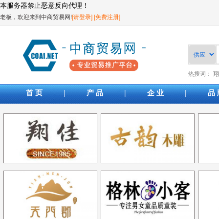
本服务器禁止恶意反向代理！
老板，欢迎来到中商贸易网!
[请登录]
[免费注册]
热搜词：
翔
|
|
|
首 页
产 品
企 业
品 