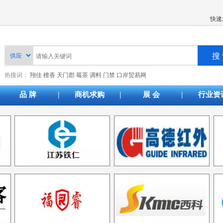
快速
热搜词：
翔佳
檀香
天门郡
莓茶
调料
门禁
口岸贸易网
|
|
|
品 牌
商机求购
展 会
行业资