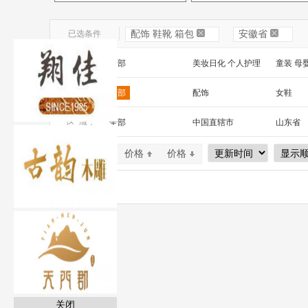
已选条件
配饰 鞋靴 箱包
安徽省
一级分类：
全部
美妆日化 个人护理
童装 母
文教办公
数码 家电 电子元器件
家居百货
二级分类：
全部
配饰
女鞋
安全防护 五金工具
家装建材
机床 机
区 域：
全部
中国直辖市
山东省
山西省
内蒙古
河南省
默认排序
价格
价格
广西
辽宁省
吉林省
宁夏
四川省
贵州省
关闭