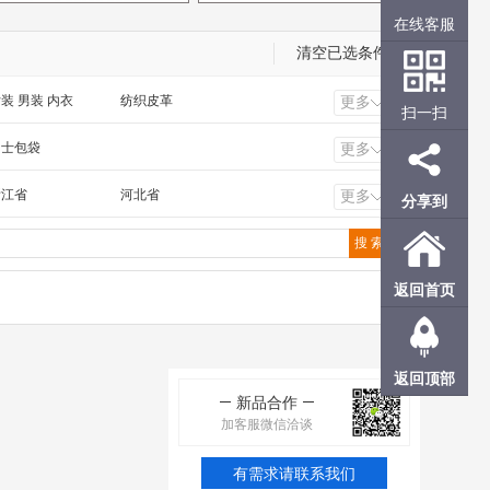
在线客服
清空已选条件
装 男装 内衣
纺织皮革
更多
扫一扫
工电气 照明工业
橡塑 化工 冶金 钢材
男士包袋
更多
浙江省
河北省
更多
分享到
福建省
广东省
甘肃省
青海省
香港
澳门
返回首页
返回顶部
新品合作
加客服微信洽谈
有需求请联系我们