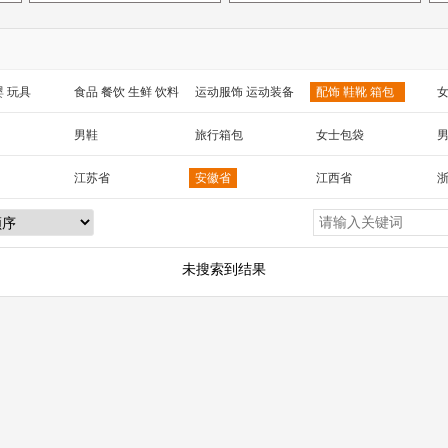
婴 玩具
食品 餐饮 生鲜 饮料
运动服饰 运动装备
配饰 鞋靴 箱包
女
 工艺品
汽车用品
包装 印刷
家纺家饰 宠物 园艺
电
男鞋
旅行箱包
女士包袋
械及行业设备
江苏省
安徽省
江西省
湖北省
湖南省
海南省
黑龙江省
新疆
陕西省
云南省
西藏
台湾省
未搜索到结果