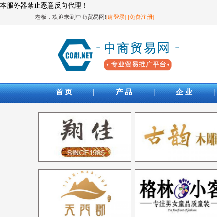
本服务器禁止恶意反向代理！
老板，欢迎来到中商贸易网!
[请登录]
[免费注册]
|
|
|
首 页
产 品
企 业