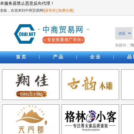
本服务器禁止恶意反向代理！
老板，欢迎来到中商贸易网!
[请登录]
[免费注册]
热搜词：
翔
|
|
|
首 页
产 品
企 业
品 