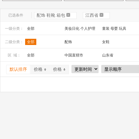
已选条件
配饰 鞋靴 箱包
江西省
一级分类：
全部
美妆日化 个人护理
童装 母婴 玩具
文教办公
数码 家电 电子元器件
家居百货 工艺品
二级分类：
全部
配饰
女鞋
安全防护 五金工具
家装建材
机床 机械及行业设备
区 域：
全部
中国直辖市
山东省
山西省
内蒙古
河南省
默认排序
价格
价格
广西
辽宁省
吉林省
宁夏
四川省
贵州省